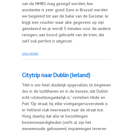
van de NMBS mag gezegd worden, hun
assistentie is zeer goed. Eens in Brussel werden
we begeleid tot aan de balie van de Eurostar. Je
krijgt een voucher waar alle gegevens op zijn
genoteerd en je wordt 5 minuten voor de andere
reizigers aan boord gebracht van de trein, die
zelf ook perfect is uitgerust.
over Dagje shoppen in Londen (Groot-Brittannië)
Lees verder
Citytrip naar Dublin (Ierland)
"Het is ons heel duidelijk opgevallen, te beginnen
dus in de luchthaven en in de bussen, dat Dublin
echt rolstoeltoegankelijk is," vertellen Hilde en
Piet. "Op straat, bij elke voetgangersoversteek is
er hellend vlak neerwaarts naar de straat toe.
Voeg daarbij dat alle te bezichtingen
bezienswaardigheden (zelfs al zijn het
eeuwenoude gebouwen) inspanningen leveren