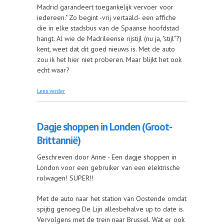
Madrid garandeert toegankelijk vervoer voor
iedereen." Zo begint -vrij vertaald- een affiche
die in elke stadsbus van de Spaanse hoofdstad
hangt. Al wie de Madrileense rijstijl (nu ja, "stijl"?)
kent, weet dat dit goed nieuws is. Met de auto
zou ik het hier niet proberen. Maar blijkt het ook
echt waar?
over Mobiel in Madrid (Spanje)
Lees verder
Dagje shoppen in Londen (Groot-
Brittannië)
Geschreven door Anne - Een dagje shoppen in
London voor een gebruiker van een elektrische
rolwagen! SUPER!!
Met de auto naar het station van Oostende omdat
spijtig genoeg De Lijn allesbehalve up to date is.
Vervolgens met de trein naar Brussel. Wat er ook