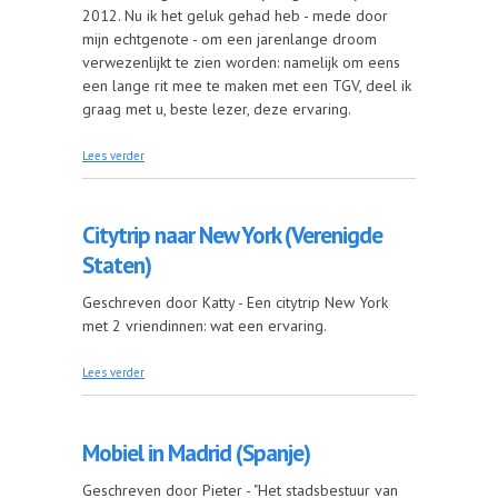
2012. Nu ik het geluk gehad heb - mede door
mijn echtgenote - om een jarenlange droom
verwezenlijkt te zien worden: namelijk om eens
een lange rit mee te maken met een TGV, deel ik
graag met u, beste lezer, deze ervaring.
over In een rolstoel tegen 320 km/u! (Frankrijk)
Lees verder
Citytrip naar New York (Verenigde
Staten)
Geschreven door Katty - Een citytrip New York
met 2 vriendinnen: wat een ervaring.
over Citytrip naar New York (Verenigde Staten)
Lees verder
Mobiel in Madrid (Spanje)
Geschreven door Pieter - "Het stadsbestuur van