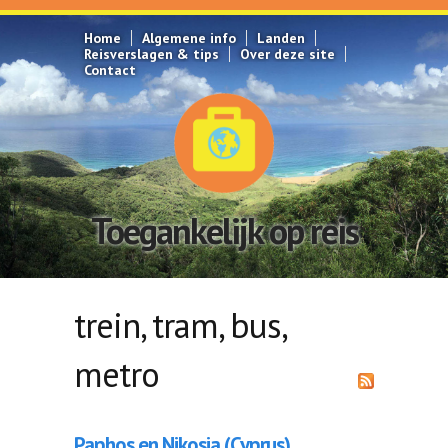
Overslaan en naar de inhoud gaan
Home
Algemene info
Landen
Reisverslagen & tips
Over deze site
Contact
Toegankelijk op reis
trein, tram, bus,
metro
Paphos en Nikosia (Cyprus)