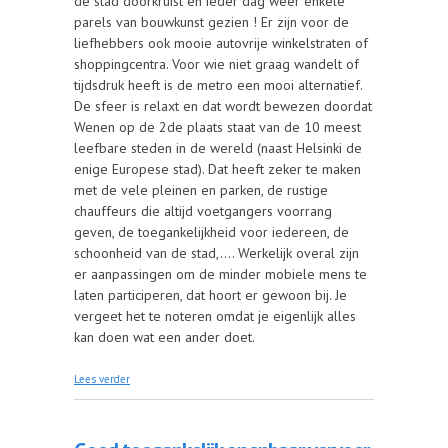
de stad doorkruist en ieder dag weer enkele
parels van bouwkunst gezien ! Er zijn voor de
liefhebbers ook mooie autovrije winkelstraten of
shoppingcentra. Voor wie niet graag wandelt of
tijdsdruk heeft is de metro een mooi alternatief.
De sfeer is relaxt en dat wordt bewezen doordat
Wenen op de 2de plaats staat van de 10 meest
leefbare steden in de wereld (naast Helsinki de
enige Europese stad). Dat heeft zeker te maken
met de vele pleinen en parken, de rustige
chauffeurs die altijd voetgangers voorrang
geven, de toegankelijkheid voor iedereen, de
schoonheid van de stad,…. Werkelijk overal zijn
er aanpassingen om de minder mobiele mens te
laten participeren, dat hoort er gewoon bij. Je
vergeet het te noteren omdat je eigenlijk alles
kan doen wat een ander doet.
over Het toegankelijke Wenen (Oostenrijk)
Lees verder