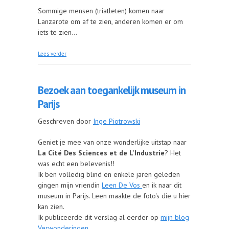
Sommige mensen (triatleten) komen naar
Lanzarote om af te zien, anderen komen er om
iets te zien...
over Lanzarote, vulkanische parel van de
Lees verder
Canarische Eilanden
Bezoek aan toegankelijk museum in
Parijs
Geschreven door
Inge Piotrowski
Geniet je mee van onze wonderlijke uitstap naar
La Cité Des Sciences et de L'Industrie
? Het
was echt een belevenis!!
Ik ben volledig blind en enkele jaren geleden
gingen mijn vriendin
Leen De Vos
en ik naar dit
museum in Parijs. Leen maakte de foto's die u hier
kan zien.
Ik publiceerde dit verslag al eerder op
mijn blog
Verwonderingen.