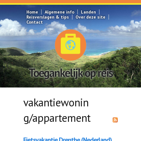
Overslaan en naar de inhoud gaan
Home
Algemene info
Landen
Reisverslagen & tips
Over deze site
Contact
Toegankelijk op reis
vakantiewonin
g/appartement
Fietsvakantie Drenthe (Nederland)