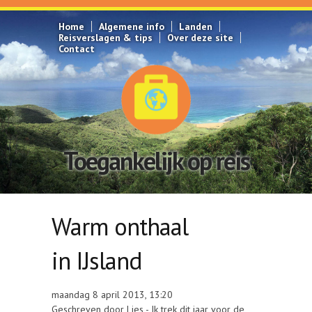
Overslaan en naar de inhoud gaan
Home
Algemene info
Landen
Reisverslagen & tips
Over deze site
Contact
Toegankelijk op reis
Warm onthaal
in IJsland
maandag 8 april 2013, 13:20
Geschreven door Lies - Ik trek dit jaar voor de