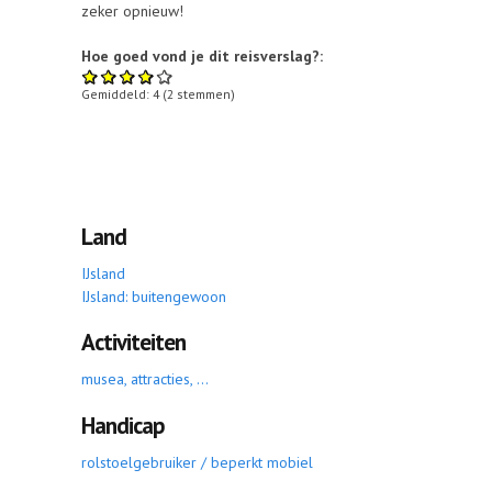
zeker opnieuw!
Hoe goed vond je dit reisverslag?:
Gemiddeld:
4
(
2
stemmen)
Land
IJsland
IJsland: buitengewoon
Activiteiten
musea, attracties, ...
Handicap
rolstoelgebruiker / beperkt mobiel