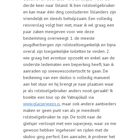
derde keer naar IJsland. Ik ben rolstoelgebruiker
en kan maar één ding concluderen: IJslanders zijn
vriendelijk en steeds behulpzaam. Een volledig
reisverslag volgt hier niet, maar ik wil graag een
paar zaken meegeven voor wie deze
bestemming overweegt: 1. de meeste
jeugdherbergen zijn rolstoeltoegankelijk en bijna
overal zijn toegankelijke toiletten te vinden. 2.
wie graag het avontuur opzoekt en enkel aan de
onderste ledematen een beperking heeft, kan ik
aanraden op sneeuwscootertocht te gaan. De
bediening van een skidoo is volledig manueel
aan het stuur en hij brengt je naar plaatsen waar
je als rolstoelgebruiker anders nooit geraakt! Ik
boekte een tour op de Vatnajökull via
www.glacierjeeps.is
, maar ook andere aanbieders
maken er geen punt van als je meedeelt
rolstoelgebruiker te zijn. De tocht naar de
gletsjer verloopt met een superjeep, waar ze me
gewoon hebben 'ingehesen' en rijden met de
skidoo ging perfect. Een aanrader, ik probeer het