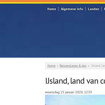
Overslaan en naar de inhoud gaan
Home
Algemene info
Landen
Home
»
Reisverslagen & tips
»
IJsland, l
U bent hier
IJsland, land van 
woensdag 15 januari 2020, 12:53