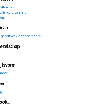
ttracties, ...
ants, café, terrasje
len
icap
elgebruiker / beperkt mobiel
gezelschap
r
ijfsvorm
 motel
oer
ig
ook...