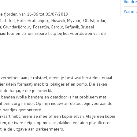
Rondre
Warm on
ke fjorden, van 16/06 tot 05/07/2019
, Kalfafell, Höfn, Hrafnabjorg, Husavik, Myvatn, Olafsfjördur,
, Grundarfjördur, Fossatùn, Gardur, Keflavik, Brussel
chauffeur en als onmisbare hulp bij het voortduwen van de
erhelpen aan je rolstoel, neem je best wat herstelmateriaal
er (klein formaat) met bits, plakgerief en pomp. Die zaken
n de bagage die je incheckt.
on banden (volle banden) en daardoor is het probleem met
val een zorg minder. Op mijn nieuwste rolstoel zijn vooraan de
ere bandjes gemonteerd.
rkaart hebt, neem ze mee of een kopie ervan. Als je een kopie
ten, de twee netjes op mekaar plakken en laten plastificeren.
t je de uitgave aan parkeermeters.