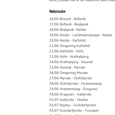
komt, boeken we in de toekomst niets meer
Reisroute
16/06 Brussel - Keflavik
17/06 Keflavik - Reykjavik
18/06 Reykjavik - Keldur
19/06 Keldur - Landmannalaugar - Keldur
20/06 Keldur - Kalfafell
21/06 Omgeving Kalfafell
22/06 Kalfafell - Höfn
23/06 Höfn - Hrafnabjörg
24/06 Hrafnabjörg - Husavik
25/06 Husavik - Myvatn
26/06 Omgeving Myvatn
27/06 Myvatn - Olafsfjordur
28/06 Olafsfjordur - Hvammstangi
29/06 Hvammstangi - Dragsnes
30/06 Dragsnes - Isafjördur
01/07 Isafjördur - Hnjötur
02/07 Hnjötur - Grundarfjördur
03/07 Grundarfjördur - Fossatun