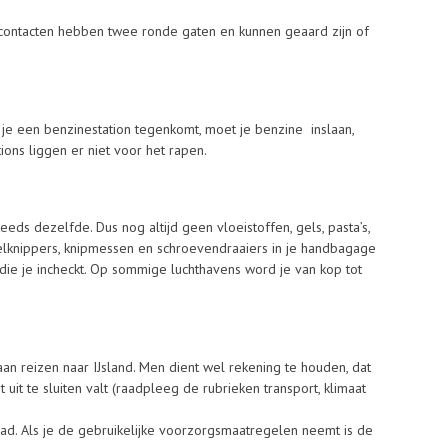
opcontacten hebben twee ronde gaten en kunnen geaard zijn of
 je een benzinestation tegenkomt, moet je benzine inslaan,
ons liggen er niet voor het rapen.
ds dezelfde. Dus nog altijd geen vloeistoffen, gels, pasta’s,
lknippers, knipmessen en schroevendraaiers in je handbagage
ie je incheckt. Op sommige luchthavens word je van kop tot
 aan reizen naar IJsland. Men dient wel rekening te houden, dat
 uit te sluiten valt (raadpleeg de rubrieken transport, klimaat
d. Als je de gebruikelijke voorzorgsmaatregelen neemt is de