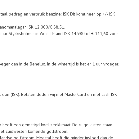
aal bedrag en verbruik benzine: ISK Dit komt neer op +/- ISK
 Landmanalagar ISK 12.000/€ 88,51.
naar Stykkisholmur in West-IJsland ISK 14.980 of € 111,60 voor
oeger dan in de Benelux. In de wintertijd is het er 1 uur vroeger.
 kroon (ISK). Betalen deden wij met MasterCard en met cash ISK
n heeft een gematigd koel zeeklimaat. De ruige kusten staan
 het zuidwesten komende golfstroom.
landse golfstroom. Meestal heeft die minder invloed dan de