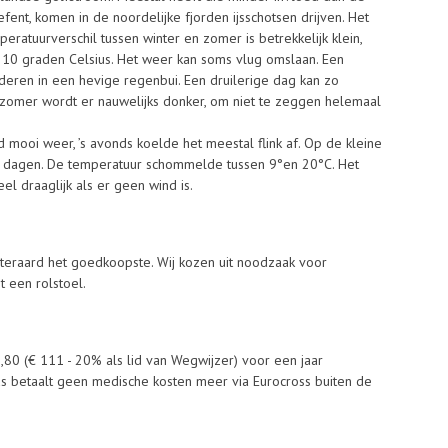
fent, komen in de noordelijke fjorden ijsschotsen drijven. Het
ratuurverschil tussen winter en zomer is betrekkelijk klein,
t 10 graden Celsius. Het weer kan soms vlug omslaan. Een
deren in een hevige regenbui. Een druilerige dag kan zo
 zomer wordt er nauwelijks donker, om niet te zeggen helemaal
mooi weer, ’s avonds koelde het meestal flink af. Op de kleine
e dagen. De temperatuur schommelde tussen 9°en 20°C. Het
eel draaglijk als er geen wind is.
 uiteraard het goedkoopste. Wij kozen uit noodzaak voor
 een rolstoel.
80 (€ 111 - 20% als lid van Wegwijzer) voor een jaar
s betaalt geen medische kosten meer via Eurocross buiten de