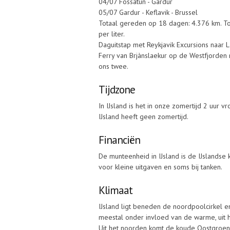
04/07 Fossatun - Gardur
05/07 Gardur - Keflavik - Brussel
Totaal gereden op 18 dagen: 4.376 km. Tot
per liter.
Daguitstap met Reykjavik Excursions naar
Ferry van Brjànslaekur op de Westfjorden 
ons twee.
Tijdzone
In IJsland is het in onze zomertijd 2 uur vr
IJsland heeft geen zomertijd.
Financiën
De munteenheid in IJsland is de IJslandse
voor kleine uitgaven en soms bij tanken.
Klimaat
IJsland ligt beneden de noordpoolcirkel e
meestal onder invloed van de warme, uit
Uit het noorden komt de koude Oostgroen