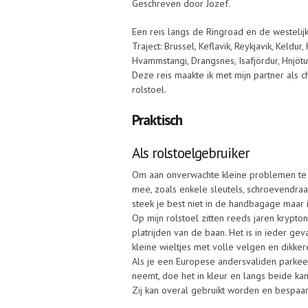
Geschreven door Jozef.
Een reis langs de Ringroad en de westelij
Traject: Brussel, Keflavik, Reykjavik, Keldur
Hvammstangi, Drangsnes, Isafjördur, Hnjötur
Deze reis maakte ik met mijn partner als 
rolstoel.
Praktisch
Als rolstoelgebruiker
Om aan onverwachte kleine problemen te v
mee, zoals enkele sleutels, schroevendraai
steek je best niet in de handbagage maar i
Op mijn rolstoel zitten reeds jaren krypt
platrijden van de baan. Het is in ieder ge
kleine wieltjes met volle velgen en dikk
Als je een Europese andersvaliden parkee
neemt, doe het in kleur en langs beide kan
Zij kan overal gebruikt worden en bespaar