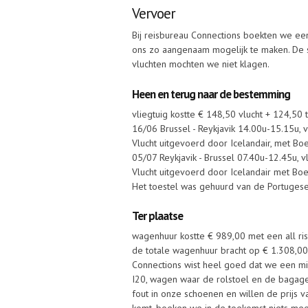
Vervoer
Bij reisbureau Connections boekten we een 
ons zo aangenaam mogelijk te maken. De s
vluchten mochten we niet klagen.
Heen en terug naar de bestemming
vliegtuig kostte € 148,50 vlucht + 124,50 
16/06 Brussel - Reykjavik 14.00u-15.15u, v
Vlucht uitgevoerd door Icelandair, met B
05/07 Reykjavik - Brussel 07.40u-12.45u, vl
Vlucht uitgevoerd door Icelandair met Bo
Het toestel was gehuurd van de Portugese 
Ter plaatse
wagenhuur kostte € 989,00 met een all ri
de totale wagenhuur bracht op € 1.308,0
Connections wist heel goed dat we een 
I20, wagen waar de rolstoel en de bagage
fout in onze schoenen en willen de prijs v