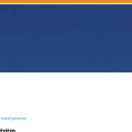
d: buitengewoon
iteiten