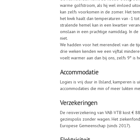
warme golfstroom, als hij wel invloed uitoe
kan zelfs voorkomen in de zomer. Het tempe
het kwik haalt dan temperaturen van -1 to
stralende hemel kan in een kwartier veran
omslaan in een prachtige namiddag. In de
niet.
We hadden voor het merendeel van de tijd 
drie weken kenden we een vijftal minder
voelt warmer aan dan bij ons, zelfs 9° is h
Accommodatie
Logies is vrij duur in IJsland, kamperen is
accommodaties die min of meer lukten met
Verzekeringen
De reisverzekering van VAB-VTB kost € 88,
gezinspolis zonder wagen. Het ziekenfond
Europese Gemeenschap (sinds 2017).
Elektriciteit