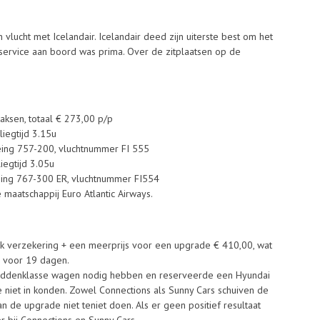
vlucht met Icelandair. Icelandair deed zijn uiterste best om het
ervice aan boord was prima. Over de zitplaatsen op de
taksen, totaal € 273,00 p/p
liegtijd 3.15u
oeing 757-200, vluchtnummer FI 555
iegtijd 3.05u
eing 767-300 ER, vluchtnummer FI554
maatschappij Euro Atlantic Airways.
sk verzekering + een meerprijs voor een upgrade € 410,00, wat
0 voor 19 dagen.
middenklasse wagen nodig hebben en reserveerde een Hyundai
 niet in konden. Zowel Connections als Sunny Cars schuiven de
an de upgrade niet teniet doen. Als er geen positief resultaat