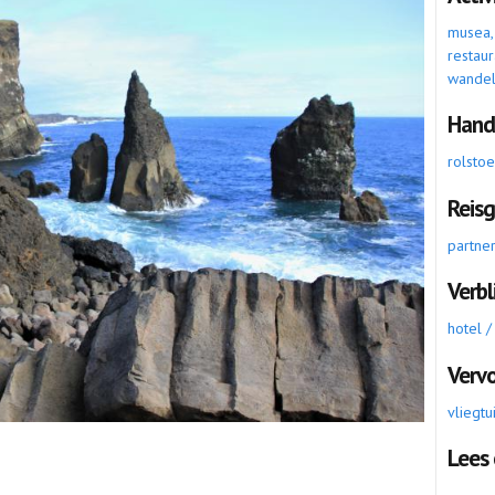
musea, a
restaur
wande
Hand
rolsto
Reis
partne
Verbl
hotel /
Verv
vliegtu
Lees 