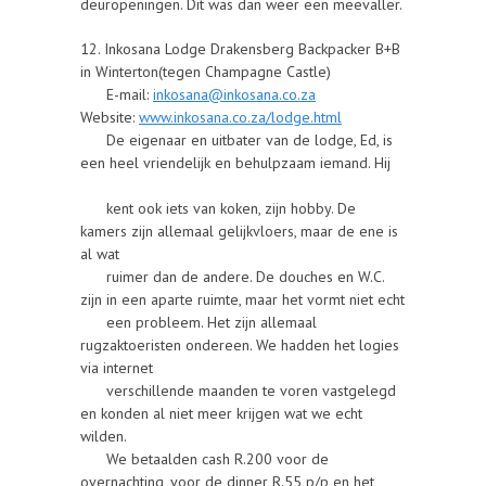
deuropeningen. Dit was dan weer een meevaller.
12. Inkosana Lodge Drakensberg Backpacker B+B
in Winterton(tegen Champagne Castle)
E-mail:
inkosana@inkosana.co.za
Website:
www.inkosana.co.za/lodge.html
De eigenaar en uitbater van de lodge, Ed, is
een heel vriendelijk en behulpzaam iemand. Hij
kent ook iets van koken, zijn hobby. De
kamers zijn allemaal gelijkvloers, maar de ene is
al wat
ruimer dan de andere. De douches en W.C.
zijn in een aparte ruimte, maar het vormt niet echt
een probleem. Het zijn allemaal
rugzaktoeristen ondereen. We hadden het logies
via internet
verschillende maanden te voren vastgelegd
en konden al niet meer krijgen wat we echt
wilden.
We betaalden cash R.200 voor de
overnachting, voor de dinner R.55 p/p en het