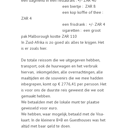
een dagmenu in een restaurant : +/- ZAR 40
een biertje : ZAR 8
een kop koffie of thee :
ZAR 4
een frisdrank : +/- ZAR 4
sigaretten : een groot
pak Malborough kostte ZAR 110
In Zuid-Afrika is zo goed als alles te krijgen. Het
is er zoals hier.
De totale reissom die we uitgegeven hebben,
transport, ook de huurwagen en het verbruik
hiervan, inkomgelden, alle overnachtingen, alle
maaltijden en de souvenirs die we mee hadden
inbegrepen, komt op € 2776,41 per persoon. Het
is voor ons de duurste reis geweest die we ooit
gemaakt hebben.
We betaalden met de lokale munt ter plaatse
gewisseld voor euro.
We hebben, waar mogelijk, betaald met de Visa-
kaart. In de kleinere B+B en Guesthouses was het
altijd met baar geld te doen.