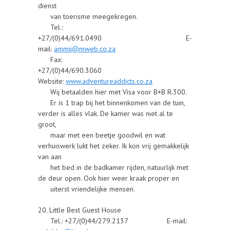
dienst
van toerisme meegekregen.
Tel.:
+27/(0)44/691.0490 E-
mail:
ammij@mweb.co.za
Fax:
+27/(0)44/690.3060
Website:
www.adventureaddicts.co.za
Wij betaalden hier met Visa voor B+B R.300.
Er is 1 trap bij het binnenkomen van de tuin,
verder is alles vlak. De kamer was niet al te
groot,
maar met een beetje goodwil en wat
verhuiswerk lukt het zeker. Ik kon vrij gemakkelijk
van aan
het bed in de badkamer rijden, natuurlijk met
de deur open. Ook hier weer kraak proper en
uiterst vriendelijke mensen.
20. Little Best Guest House
Tel.: +27/(0)44/279.2137 E-mail: