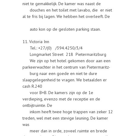
niet te gemakkelijk. De kamer was naast de
douches en het toilet met lavabo, die er niet
al te fris bij lagen. We hebben het overleeft. De
auto kon op de gesloten parking staan.
11. Victoria Inn
Tel.: +27/(0) /394.4250/3/4
Longmarket Street 218 Pietermaritzburg
We zijn op het hotel gekomen door aan een
parkeerwachter in het centrum van Pietermaritz-
burg naar een goede en niet te dure
slaapgelegenheid te vragen. We betaalden er
cash R.240
voor B+B. De kamers zijn op de 1e
verdieping, evenzo met de receptie en de
ontbijtruimte. De
inkom heeft twee hoge trappen van zeker 12
treden, wel met een stevige leuning. De kamer
was
meer dan in orde, zoveel ruimte en brede