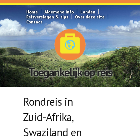
Overslaan en naar de inhoud gaan
Home
Algemene info
Landen
Reisverslagen & tips
Over deze site
Contact
Toegankelijk op reis
Rondreis in
Zuid-Afrika,
Swaziland en