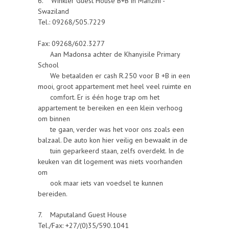
6. Winkler Guest House B+B in Manzini -
Swaziland
Tel.: 09268/505.7229
Fax: 09268/602.3277
Aan Madonsa achter de Khanyisile Primary
School
We betaalden er cash R.250 voor B +B in een
mooi, groot appartement met heel veel ruimte en
comfort. Er is één hoge trap om het
appartement te bereiken en een klein verhoog
om binnen
te gaan, verder was het voor ons zoals een
balzaal. De auto kon hier veilig en bewaakt in de
tuin geparkeerd staan, zelfs overdekt. In de
keuken van dit logement was niets voorhanden
om
ook maar iets van voedsel te kunnen
bereiden.
7. Maputaland Guest House
Tel./Fax: +27/(0)35/590.1041