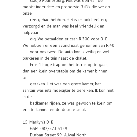
stadje Fouriesburg. Het was een van de
mooist ingerichte en properste B+B’s die we op
onze
reis gehad hebben. Het is er ook heel erg
verzorgd en de man was heel vriendelijk en
hulpvaar-
dig. We betaalden er cash R.300 voor B+B.
We hebben er een avondmaal genomen aan R.40
voor ons twee. De auto kon ik veilig en wel
parkeren in de tuin naast de chalet.
Er is 1 hoge trap om het terras op te gaan,
dan een klein overstapje om de kamer binnen
te
geraken. Het was een grote kamer, het
sanitair was iets moeilijker te bereiken. Ik kon niet
in de
badkamer rijden, ze was gewoon te klein om
erin te kunnen en de deur te smal.
15. Marilyn’s B+B
GSM: 082/573.5129
Durban Street 99 Aliwal North