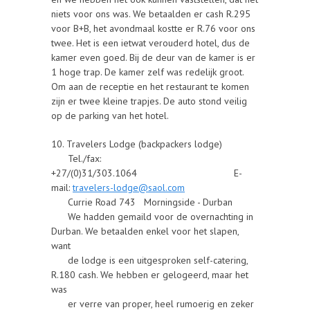
niets voor ons was. We betaalden er cash R.295
voor B+B, het avondmaal kostte er R.76 voor ons
twee. Het is een ietwat verouderd hotel, dus de
kamer even goed. Bij de deur van de kamer is er
1 hoge trap. De kamer zelf was redelijk groot.
Om aan de receptie en het restaurant te komen
zijn er twee kleine trapjes. De auto stond veilig
op de parking van het hotel.
10. Travelers Lodge (backpackers lodge)
Tel./fax:
+27/(0)31/303.1064 E-
mail:
travelers-lodge@saol.com
Currie Road 743 Morningside - Durban
We hadden gemaild voor de overnachting in
Durban. We betaalden enkel voor het slapen,
want
de lodge is een uitgesproken self-catering,
R.180 cash. We hebben er gelogeerd, maar het
was
er verre van proper, heel rumoerig en zeker