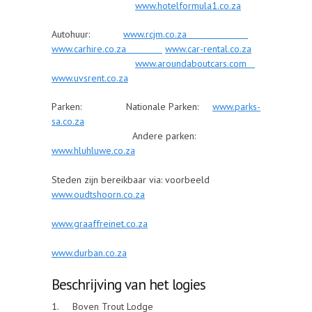
www.hotelformula1.co.za
Autohuur:
www.rcjm.co.za
www.carhire.co.za
www.car-rental.co.za
www.aroundaboutcars.com
www.uvsrent.co.za
Parken: Nationale Parken:
www.parks-
sa.co.za
Andere parken:
www.hluhluwe.co.za
Steden zijn bereikbaar via: voorbeeld
www.oudtshoorn.co.za
www.graaffreinet.co.za
www.durban.co.za
Beschrijving van het logies
1. Boven Trout Lodge