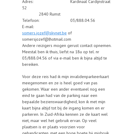
Adres: Kardinaal Cardijnstraat
52
2840 Rumst
Telefoon: 03/888.04.56
E-mail:
somers.jozef@skynet.be
of
somersjozef@|hotmail.com
Andere reizigers mogen gerust contact opnemen.
Meestal ben ik thuis, liefst na 18u op tel. nr
03/888.04.56 of via e-mail ben ik bijna altijd te
bereiken.
Voor deze reis had ik mijn invalidenparkeerkaart
meegenomen en ze is heel goed van pas
gekomen. Waar een ander eventueel nog een
eind te gaan had van de parking naar een
bepaalde bezienswaardigheid, kon ik met mijn
kaart bijna altijd tot bij de ingang komen en er
parkeren. In Zuid-Afrika kennen ze de kaart wel
niet, maar wel het gebruik ervan. Op veel
plaatsen is er plaats voorzien voor
gehandicapten, met een hoge boete bij misbruik