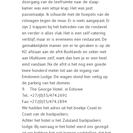
doorgang van de leefruimte naar de slaap-
kamer was een ietsje krap. Het was juist
passemaatje. Ik schuurde met de hoepels van de
rolwagen tegen de muur. Er is niets aangepast. Er
zijn 2 trappen bij het betreden van de rondavel
en verder is alles vlak. Het is een self-catering
verblijf, maar er is eveneens een restaurant. De
gemakkelijkste manier om er te geraken is: op de
N2 afslaan aan de afrit Bushlands en zeker niet
aan Hluhluwe zelf, want dan ben je er een heel
eind vandaan. Na de afrit is het nog een goede
twee honderd meter tot aan de ingang van
Emdoneni Lodge. De wagen stond hier veilig op
de parking van het domein.
9. The George Hotel in Eshowe
Tel.: +27/(0)35/474.2691
Fax: +27/(0)35/474.2894
We hadden het adres uit het boekje Coast to
Coast van de backpackers.
Achter het hotel is het Zululand backpackers
lodge. Bij navraag in het hotel werd ons gezegd
en we hebben het ook kunnen vaststellen, dat het