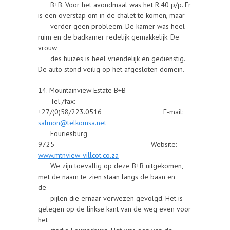
B+B. Voor het avondmaal was het R.40 p/p. Er
is een overstap om in de chalet te komen, maar
verder geen probleem. De kamer was heel
ruim en de badkamer redelijk gemakkelijk. De
vrouw
des huizes is heel vriendelijk en gedienstig.
De auto stond veilig op het afgesloten domein.
14. Mountainview Estate B+B
Tel./fax:
+27/(0)58/223.0516 E-mail:
salmon@telkomsa.net
Fouriesburg
9725 Website:
www.mtnview-villcot.co.za
We zijn toevallig op deze B+B uitgekomen,
met de naam te zien staan langs de baan en
de
pijlen die ernaar verwezen gevolgd. Het is
gelegen op de linkse kant van de weg even voor
het