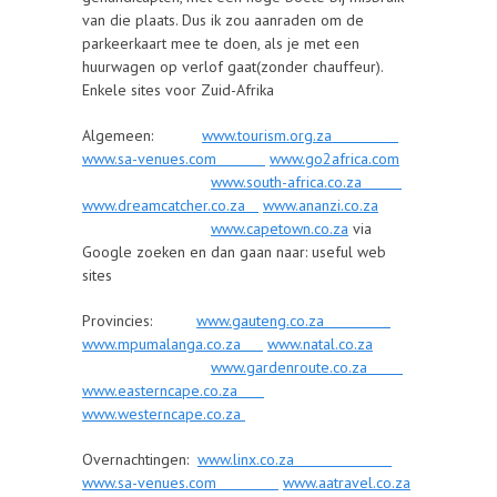
van die plaats. Dus ik zou aanraden om de
parkeerkaart mee te doen, als je met een
huurwagen op verlof gaat(zonder chauffeur).
Enkele sites voor Zuid-Afrika
Algemeen:
www.tourism.org.za
www.sa-venues.com
www.go2africa.com
www.south-africa.co.za
www.dreamcatcher.co.za
www.ananzi.co.za
www.capetown.co.za
via
Google zoeken en dan gaan naar: useful web
sites
Provincies:
www.gauteng.co.za
www.mpumalanga.co.za
www.natal.co.za
www.gardenroute.co.za
www.easterncape.co.za
www.westerncape.co.za
Overnachtingen:
www.linx.co.za
www.sa-venues.com
www.aatravel.co.za