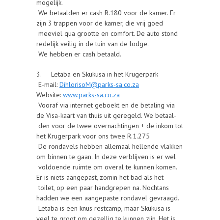
mogelijk.
We betaalden er cash R.180 voor de kamer. Er
zijn 3 trappen voor de kamer, die vrij goed
meeviel qua grootte en comfort. De auto stond
redelijk veilig in de tuin van de lodge.
We hebben er cash betaald.
3. Letaba en Skukusa in het Krugerpark
E-mail:
DihlorisoM@parks-sa.co.za
Website:
www.parks-sa.co.za
Vooraf via internet geboekt en de betaling via
de Visa-kaart van thuis uit geregeld. We betaal-
den voor de twee overnachtingen + de inkom tot
het Krugerpark voor ons twee R.1.275
De rondavels hebben allemaal hellende vlakken
om binnen te gaan. In deze verblijven is er wel
voldoende ruimte om overal te kunnen komen.
Er is niets aangepast, zomin het bad als het
toilet, op een paar handgrepen na. Nochtans
hadden we een aangepaste rondavel gevraagd.
Letaba is een knus restcamp, maar Skukusa is
veel te groot om gezellig te kunnen zijn. Het is