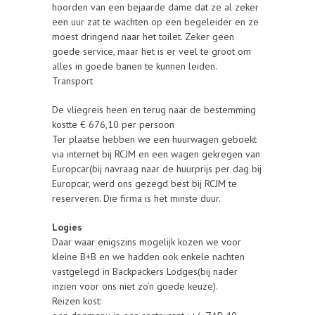
hoorden van een bejaarde dame dat ze al zeker
een uur zat te wachten op een begeleider en ze
moest dringend naar het toilet. Zeker geen
goede service, maar het is er veel te groot om
alles in goede banen te kunnen leiden.
Transport
De vliegreis heen en terug naar de bestemming
kostte € 676,10 per persoon
Ter plaatse hebben we een huurwagen geboekt
via internet bij RCJM en een wagen gekregen van
Europcar(bij navraag naar de huurprijs per dag bij
Europcar, werd ons gezegd best bij RCJM te
reserveren. Die firma is het minste duur.
Logies
Daar waar enigszins mogelijk kozen we voor
kleine B+B en we hadden ook enkele nachten
vastgelegd in Backpackers Lodges(bij nader
inzien voor ons niet zo’n goede keuze).
Reizen kost: