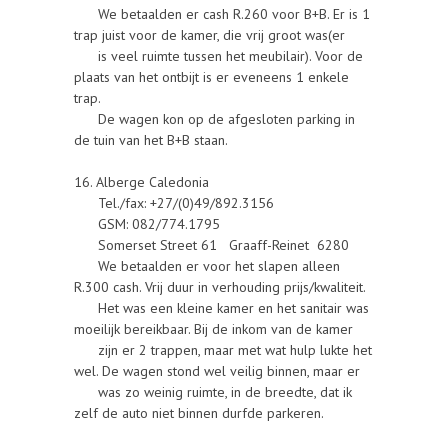
We betaalden er cash R.260 voor B+B. Er is 1
trap juist voor de kamer, die vrij groot was(er
is veel ruimte tussen het meubilair). Voor de
plaats van het ontbijt is er eveneens 1 enkele
trap.
De wagen kon op de afgesloten parking in
de tuin van het B+B staan.
16. Alberge Caledonia
Tel./fax: +27/(0)49/892.3156
GSM: 082/774.1795
Somerset Street 61 Graaff-Reinet 6280
We betaalden er voor het slapen alleen
R.300 cash. Vrij duur in verhouding prijs/kwaliteit.
Het was een kleine kamer en het sanitair was
moeilijk bereikbaar. Bij de inkom van de kamer
zijn er 2 trappen, maar met wat hulp lukte het
wel. De wagen stond wel veilig binnen, maar er
was zo weinig ruimte, in de breedte, dat ik
zelf de auto niet binnen durfde parkeren.