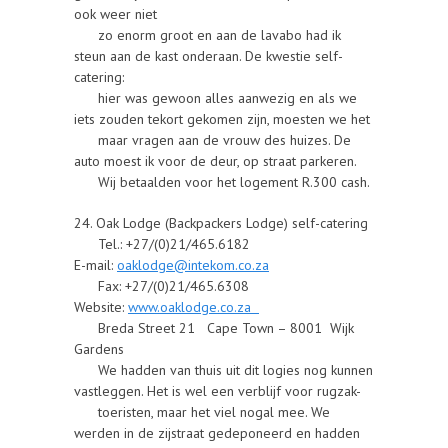
ook weer niet
zo enorm groot en aan de lavabo had ik
steun aan de kast onderaan. De kwestie self-
catering:
hier was gewoon alles aanwezig en als we
iets zouden tekort gekomen zijn, moesten we het
maar vragen aan de vrouw des huizes. De
auto moest ik voor de deur, op straat parkeren.
Wij betaalden voor het logement R.300 cash.
24. Oak Lodge (Backpackers Lodge) self-catering
Tel.: +27/(0)21/465.6182
E-mail:
oaklodge@intekom.co.za
Fax: +27/(0)21/465.6308
Website:
www.oaklodge.co.za
Breda Street 21 Cape Town – 8001 Wijk
Gardens
We hadden van thuis uit dit logies nog kunnen
vastleggen. Het is wel een verblijf voor rugzak-
toeristen, maar het viel nogal mee. We
werden in de zijstraat gedeponeerd en hadden