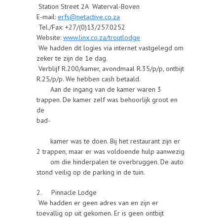
Station Street 2A Waterval-Boven
E-mail:
erfs@netactive.co.za
Tel./Fax: +27/(0)13/257.0252
Website:
www.linx.co.za/troutlodge
We hadden dit logies via internet vastgelegd om
zeker te zijn de 1e dag.
Verblijf R.200/kamer, avondmaal R.35/p/p, ontbijt
R.25/p/p. We hebben cash betaald.
Aan de ingang van de kamer waren 3
trappen. De kamer zelf was behoorlijk groot en
de
bad-
kamer was te doen. Bij het restaurant zijn er
2 trappen, maar er was voldoende hulp aanwezig
om die hinderpalen te overbruggen. De auto
stond veilig op de parking in de tuin.
2. Pinnacle Lodge
We hadden er geen adres van en zijn er
toevallig op uit gekomen. Er is geen ontbijt