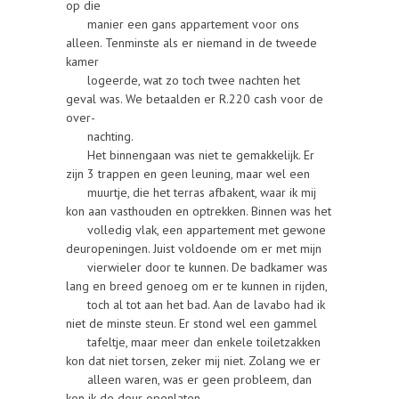
op die
manier een gans appartement voor ons
alleen. Tenminste als er niemand in de tweede
kamer
logeerde, wat zo toch twee nachten het
geval was. We betaalden er R.220 cash voor de
over-
nachting.
Het binnengaan was niet te gemakkelijk. Er
zijn 3 trappen en geen leuning, maar wel een
muurtje, die het terras afbakent, waar ik mij
kon aan vasthouden en optrekken. Binnen was het
volledig vlak, een appartement met gewone
deuropeningen. Juist voldoende om er met mijn
vierwieler door te kunnen. De badkamer was
lang en breed genoeg om er te kunnen in rijden,
toch al tot aan het bad. Aan de lavabo had ik
niet de minste steun. Er stond wel een gammel
tafeltje, maar meer dan enkele toiletzakken
kon dat niet torsen, zeker mij niet. Zolang we er
alleen waren, was er geen probleem, dan
kon ik de deur openlaten.