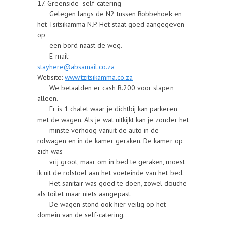
17. Greenside self-catering
Gelegen langs de N2 tussen Robbehoek en
het Tsitsikamma N.P. Het staat goed aangegeven
op
een bord naast de weg.
E-mail:
stayhere@absamail.co.za
Website:
www.tzitsikamma.co.za
We betaalden er cash R.200 voor slapen
alleen.
Er is 1 chalet waar je dichtbij kan parkeren
met de wagen. Als je wat uitkijkt kan je zonder het
minste verhoog vanuit de auto in de
rolwagen en in de kamer geraken. De kamer op
zich was
vrij groot, maar om in bed te geraken, moest
ik uit de rolstoel aan het voeteinde van het bed.
Het sanitair was goed te doen, zowel douche
als toilet maar niets aangepast.
De wagen stond ook hier veilig op het
domein van de self-catering.