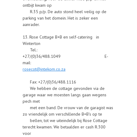
ontbijt kwam op
R.35 p/p. De auto stond heel veilig op de
parking van het domein. Het is zeker een
aanrader.
13. Rose Cottage B+B en self-catering in
Winterton
Tel.:
+27/(0)36/488.1049 E-
mail:
rosecot@intekom.co.za
Fax: +27/(0)36/488.1116
We hebben de cottage gevonden via de
garage waar we moesten langs gaan wegens
pech met
met een band. De vrouw van de garagist was
zo vriendelijk om verschillende B+B’s op te
bellen, tot we uiteindelijk bij Rose Cottage
terecht kwamen. We betaalden er cash R.300
voor