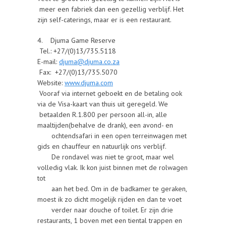
meer een fabriek dan een gezellig verblijf. Het
zijn self-caterings, maar er is een restaurant.
4. Djuma Game Reserve
Tel.: +27/(0)13/735.5118
E-mail:
djuma@djuma.co.za
Fax: +27/(0)13/735.5070
Website:
www.djuma.com
Vooraf via internet geboekt en de betaling ook
via de Visa-kaart van thuis uit geregeld. We
betaalden R.1.800 per persoon all-in, alle
maaltijden(behalve de drank), een avond- en
ochtendsafari in een open terreinwagen met
gids en chauffeur en natuurlijk ons verblijf.
De rondavel was niet te groot, maar wel
volledig vlak. Ik kon juist binnen met de rolwagen
tot
aan het bed. Om in de badkamer te geraken,
moest ik zo dicht mogelijk rijden en dan te voet
verder naar douche of toilet. Er zijn drie
restaurants, 1 boven met een tiental trappen en