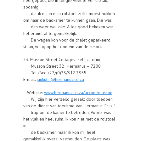
neergepoot, die in lengte veel te ver uitstak,
zodanig
dat ik mij in mijn rolstoel zelfs moest bukken
om naar de badkamer te kunnen gaan. Die was
dan weer wel oke. Alles goed bekeken was
het er niet al te gemakkelijk.
De wagen kon voor de chalet geparkeerd
staan, veilig op het domein van de resort.
23. Musson Street Cottages self-catering
Musson Street 32 Hermanus – 7200
Tel./fax: +27/(0)28/312.2855
E-mail:
jankuhn@hermanus.co.za
Website:
www.hermanus.co.za/accom/musson
Wij zijn hier verzeild geraakt door toedoen
van de dienst van toerisme van Hermanus. Er is 1
trap om de kamer te betreden. Voorts was
het vlak en heel ruim. Ik kon niet met de rolstoel
in
de badkamer, maar ik kon mij heel
gemakkelijk overal vasthouden. De plaats was