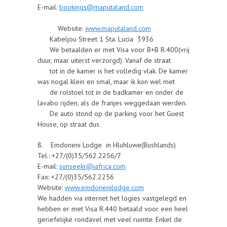
E-mail:
bookings@maputaland.com
Website:
www.maputaland.com
Kabeljou Street 1 Sta. Lucia 3936
We betaalden er met Visa voor B+B R.400(vrij
duur, maar uiterst verzorgd). Vanaf de straat
tot in de kamer is het volledig vlak. De kamer
was nogal klein en smal, maar ik kon wel met
de rolstoel tot in de badkamer en onder de
lavabo rijden, als de franjes weggedaan werden.
De auto stond op de parking voor het Guest
House, op straat dus.
8. Emdoneni Lodge in Hluhluwe(Bushlands)
Tel.: +27/(0)35/562.2256/7
E-mail:
sunseekr@iafrica.com
Fax: +27/(0)35/562.2256
Website:
www.emdonenilodge.com
We hadden via internet het logies vastgelegd en
hebben er met Visa R.440 betaald voor een heel
geriefelijke rondavel met veel ruimte. Enkel de