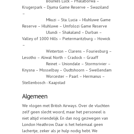
Bourkes Luck – Phalaborwa –
Krugerpark – Djuma Game Reserve – Swaziland
–
Mkuzi – Sta. Lucia – Hluhluwe Game
Reserve – Hluhluwe – Umfolozi Game Reserve
Ulundi – Shakaland – Durban –
Valley of 1000 Hills – Pietermaritzburg – Howick
–
Winterton – Clarens – Fouriesburg –
Lesotho – Aliwal North – Cradock – Graaff
Reinet – Uniondale – Stormsrivier –
Knysna – Mosselbay – Oudtshoorn – Swellendam
Worcester – Paarl – Hermanus –
Stellenbosch - Kaapstad
Algemeen
We vlogen met British Airways. Over de vluchten
zelf geen slecht woord, maar het personeel is
niet altijd vriendelijk. En dan nog gezwegen van
London Heathrow. Daar is het helemaal geen
lachertje, zeker als je hulp nodig hebt. We