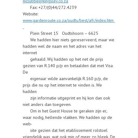
niclubbe@kingsley.co.za
Fax: +27/(0)44/272.4239
Website:
www.gardenroute.co.za/oudts/best/afr/index.htm
Plein Street 15 Oudtshoorn – 6625
We hadden hier niets gereserveerd, maar we
hadden wel de naam en het adres van het
internet
gehaald. Wij hadden op het net de prijs
gezien van R.140 p/p en betaalden dat met Visa.
De
eigenaar wilde aanvankelijk R.160 p/p, de
prijs die nu op het internet te vinden is. We
hadden
zijn informatie uitgeprint en hij kon dan ook
niet anders dan toegeven.
Om in het Guest House te geraken zijn er,
waar nodig, hellende vlakken. We hadden op de
web-
site gezien dat het etablissement rolstoel
vriendelijk was, wat ook min of meer zo bleek. De