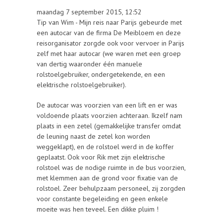
maandag 7 september 2015, 12:52
Tip van Wim - Mijn reis naar Parijs gebeurde met
een autocar van de firma De Meibloem en deze
reisorganisator zorgde ook voor vervoer in Parijs
zelf met haar autocar (we waren met een groep
van dertig waaronder één manuele
rolstoelgebruiker, ondergetekende, en een
elektrische rolstoelgebruiker).
De autocar was voorzien van een lift en er was
voldoende plaats voorzien achteraan. Ikzelf nam
plaats in een zetel (gemakkelijke transfer omdat
de leuning naast de zetel kon worden
weggeklapt), en de rolstoel werd in de koffer
geplaatst. Ook voor Rik met zijn elektrische
rolstoel was de nodige ruimte in de bus voorzien,
met klemmen aan de grond voor fixatie van de
rolstoel. Zeer behulpzaam personeel, zij zorgden
voor constante begeleiding en geen enkele
moeite was hen teveel. Een dikke pluim !