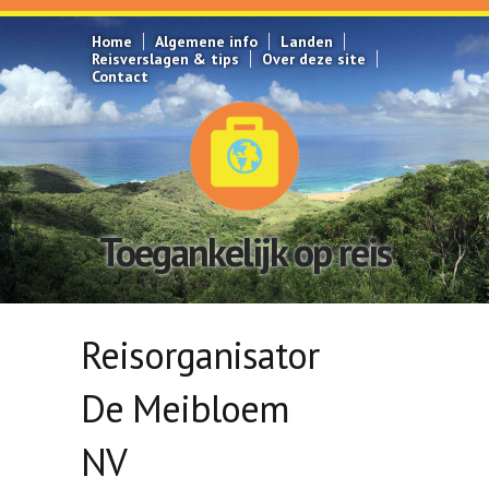
Overslaan en naar de inhoud gaan
Home
Algemene info
Landen
Reisverslagen & tips
Over deze site
Contact
Toegankelijk op reis
Reisorganisator
De Meibloem
NV