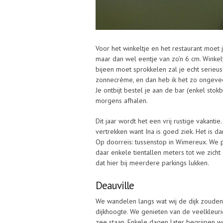
Voor het winkeltje en het restaurant moet 
maar dan wel eentje van zo’n 6 cm. Winkel
bijeen moet sprokkelen zal je echt serie
zonnecrème, en dan heb ik het zo ongevee
Je ontbijt bestel je aan de bar (enkel sto
morgens afhalen.
Dit jaar wordt het een vrij rustige vakanti
vertrekken want Ina is goed ziek. Het is 
Op doorreis: tussenstop in Wimereux. We 
daar enkele tientallen meters tot we zich
dat hier bij meerdere parkings lukken.
Deauville
We wandelen langs wat wij de dijk zouden
dijkhoogte. We genieten van de veelkleuri
zee staan. Enkele dagen later begrijpen we