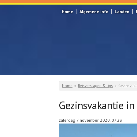
Overslaan en naar de inhoud gaan
Home
Algemene info
Landen
Home
»
Reisverslagen & tips
»
Gezinsvaka
U bent hier
Gezinsvakantie i
zaterdag 7 november 2020, 07:28