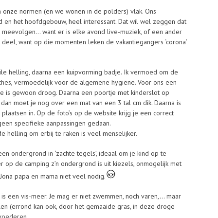
in onze normen (en we wonen in de polders) vlak. Ons
ad en het hoofdgebouw, heel interessant. Dat wil wel zeggen dat
kan meevolgen… want er is elke avond live-muziek, of een ander
 deel, want op die momenten leken de vakantiegangers ‘corona’
ile helling, daarna een kuipvorming badje. Ik vermoed om de
ches, vermoedelijk voor de algemene hygiëne. Voor ons een
ipje is gewoon droog. Daarna een poortje met kinderslot op
En dan moet je nog over een mat van een 3 tal cm dik. Daarna is
plaatsen in. Op de foto’s op de website krijg je een correct
 geen specifieke aanpassingen gedaan.
 helling om erbij te raken is veel menselijker.
een ondergrond in ‘zachte tegels’, ideaal om je kind op te
r op de camping z’n ondergrond is uit kiezels, onmogelijk met
t Jona papa en mama niet veel nodig.
 is een vis-meer. Je mag er niet zwemmen, noch varen,… maar
len (errond kan ook, door het gemaaide gras, in deze droge
 voederen.