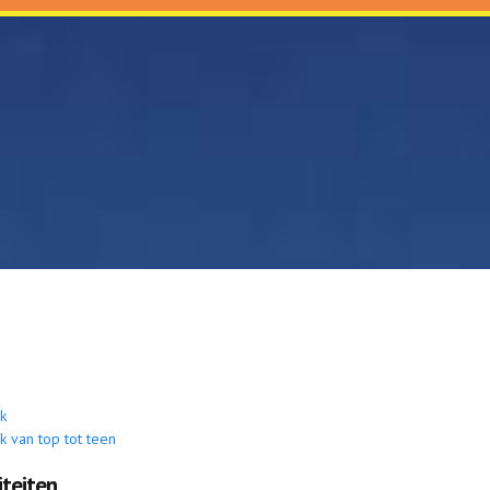
jk
jk van top tot teen
iteiten