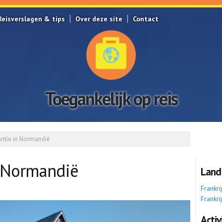
Reisverslagen & tips
Over deze site
Contact
Toegankelijk op reis
ntie in Normandië
n Normandië
Land
Frankri
Frankri
Activ