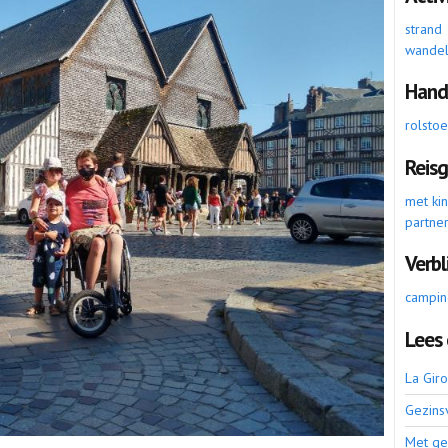
strand
wande
Hand
rolsto
Reis
met ki
partne
Verbl
campin
Lees 
La Gir
Gezins
Met ge