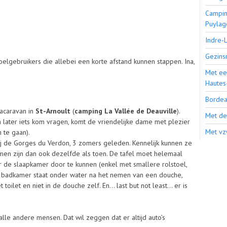
Campin
Puylag
Indre-
Gezins
elgebruikers die allebei een korte afstand kunnen stappen. Ina,
.
Met ee
Hautes
Bordea
tacaravan in
St-Arnoult
(
camping La Vallée de Deauville
).
Met de 
n later iets kom vragen, komt de vriendelijke dame met plezier
Met vz
n te gaan).
j de Gorges du Verdon, 3 zomers geleden. Kennelijk kunnen ze
en zijn dan ook dezelfde als toen. De tafel moet helemaal
de slaapkamer door te kunnen (enkel met smallere rolstoel,
e badkamer staat onder water na het nemen van een douche,
toilet en niet in de douche zelf. En… last but not least… er is
 alle andere mensen. Dat wil zeggen dat er altijd auto’s