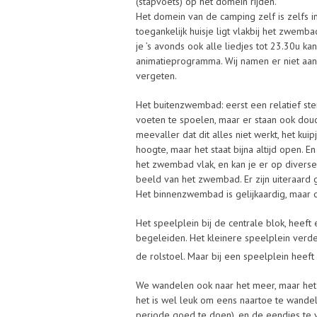
(stapvoets) op het domein rijden.
Het domein van de camping zelf is zelfs 
toegankelijk huisje ligt vlakbij het zwemb
je ’s avonds ook alle liedjes tot 23.30u 
animatieprogramma. Wij namen er niet aan
vergeten.
Het buitenzwembad: eerst een relatief ste
voeten te spoelen, maar er staan ook dou
meevaller dat dit alles niet werkt, het ku
hoogte, maar het staat bijna altijd open. 
het zwembad vlak, en kan je er op diverse 
beeld van het zwembad. Er zijn uiteraard
Het binnenzwembad is gelijkaardig, maar de
Het speelplein bij de centrale blok, heeft 
begeleiden. Het kleinere speelplein verde
de rolstoel. Maar bij een speelplein heef
We wandelen ook naar het meer, maar het
het is wel leuk om eens naartoe te wande
periode goed te doen), en de eendjes te