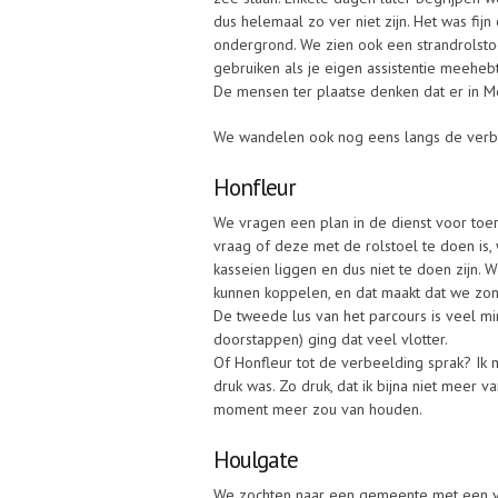
dus helemaal zo ver niet zijn. Het was fi
ondergrond. We zien ook een strandrolstoe
gebruiken als je eigen assistentie meehebt
De mensen ter plaatse denken dat er in Mer
We wandelen ook nog eens langs de verbind
Honfleur
We vragen een plan in de dienst voor toe
vraag of deze met de rolstoel te doen is, 
kasseien liggen en dus niet te doen zijn. 
kunnen koppelen, en dat maakt dat we zo
De tweede lus van het parcours is veel min
doorstappen) ging dat veel vlotter.
Of Honfleur tot de verbeelding sprak? Ik m
druk was. Zo druk, dat ik bijna niet meer v
moment meer zou van houden.
Houlgate
We zochten naar een gemeente met een vis