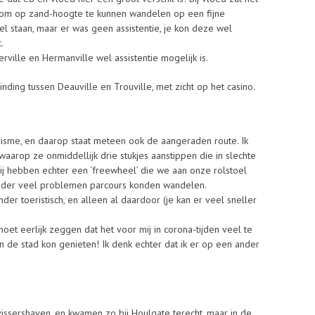
jn om op zand-hoogte te kunnen wandelen op een fijne
l staan, maar er was geen assistentie, je kon deze wel
.
ville en Hermanville wel assistentie mogelijk is.
ing tussen Deauville en Trouville, met zicht op het casino.
risme, en daarop staat meteen ook de aangeraden route. Ik
waarop ze onmiddellijk drie stukjes aanstippen die in slechte
Wij hebben echter een ‘freewheel’ die we aan onze rolstoel
nder veel problemen parcours konden wandelen.
der toeristisch, en alleen al daardoor (je kan er veel sneller
oet eerlijk zeggen dat het voor mij in corona-tijden veel te
an de stad kon genieten! Ik denk echter dat ik er op een ander
sershaven, en kwamen zo bij Houlgate terecht, maar in de