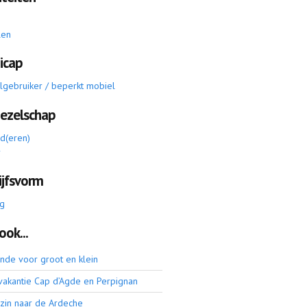
len
icap
elgebruiker / beperkt mobiel
gezelschap
nd(eren)
r
ijfsvorm
g
ook...
onde voor groot en klein
vakantie Cap d’Agde en Perpignan
zin naar de Ardeche