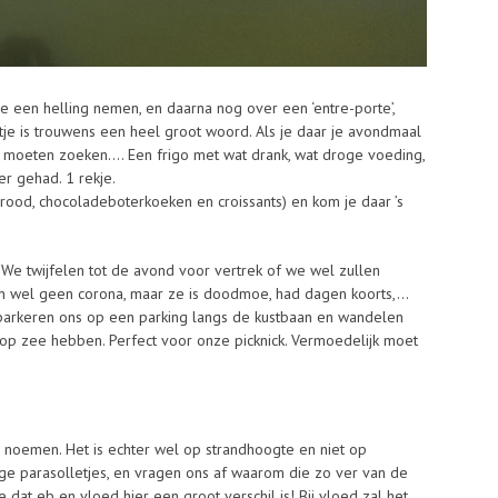
je een helling nemen, en daarna nog over een ‘entre-porte’,
tje is trouwens een heel groot woord. Als je daar je avondmaal
us moeten zoeken…. Een frigo met wat drank, wat droge voeding,
r gehad. 1 rekje.
kbrood, chocoladeboterkoeken en croissants) en kom je daar ’s
e. We twijfelen tot de avond voor vertrek of we wel zullen
dan wel geen corona, maar ze is doodmoe, had dagen koorts,…
parkeren ons op een parking langs de kustbaan en wandelen
t op zee hebben. Perfect voor onze picknick. Vermoedelijk moet
 noemen. Het is echter wel op strandhoogte en niet op
ge parasolletjes, en vragen ons af waarom die zo ver van de
 dat eb en vloed hier een groot verschil is! Bij vloed zal het