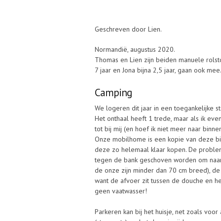
Geschreven door Lien.
Normandië, augustus 2020.
Thomas en Lien zijn beiden manuele rolsto
7 jaar en Jona bijna 2,5 jaar, gaan ook mee
Camping
We logeren dit jaar in een toegankelijke s
Het onthaal heeft 1 trede, maar als ik eve
tot bij mij (en hoef ik niet meer naar binne
Onze mobilhome is een kopie van deze bi
deze zo helemaal klaar kopen. De problem
tegen de bank geschoven worden om naar 
de onze zijn minder dan 70 cm breed), d
want de afvoer zit tussen de douche en het 
geen vaatwasser!
Parkeren kan bij het huisje, net zoals voor